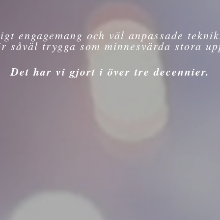
igt engagemang och väl anpassade teknik
ör såväl trygga som minnesvärda stora upp
Det har vi gjort i över tre decennier.