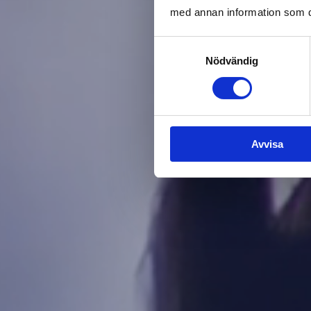
med annan information som du 
Samtyckesval
Nödvändig
Avvisa