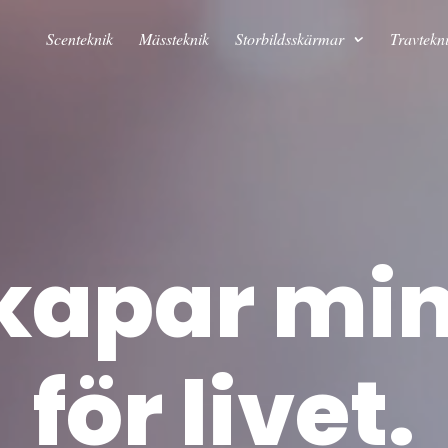
Scenteknik
Mässteknik
Storbildsskärmar
Travtekn
skapar mi
för livet.