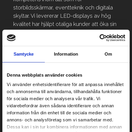
storbildsskärmar, eventteknik och digitala
skyltar. Vi levererar LED-displays av hög
kvalitet har hjälpt otaliga kunder att öka sin
synlighet med hjälp av digitala skärmar.
LED-Trailer 9
m²
Samtycke
Information
Om
• Skärmstorlek: 4000 x 2400 mm
Denna webbplats använder cookies
• Aspect: 16:9
Vi använder enhetsidentifierare för att anpassa innehållet
och annonserna till användarna, tillhandahålla funktioner
• Pixelkonfiguration: P8 SMD 8mm
för sociala medier och analysera vår trafik. Vi
vidarebefordrar även sådana identifierare och annan
• Storlek trailer: 9 m²
information från din enhet till de sociala medier och
annons- och analysföretag som vi samarbetar med.
• Vikt: 3000kg
Dessa kan i sin tur kombinera informationen med annan