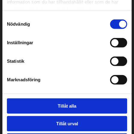
information som du har tillhandahållit eller som de har
• Ström: 32A
samlat in när du har använt deras tjänster.
• Teknik: – Scaler TV-One C2-2855. HD-SDI,
Samtyckesval
Nödvändig
SD-SDI, CV, RGB, HDMI/DVI.
Inställningar
LED-Trailer 14 m²
Statistik
• Skärmstorlek: 5000 x 2800 mm
Marknadsföring
• Aspect: 16:9
• Pixelkonfiguration: P8 SMD 8mm
Tillåt alla
• Storlek trailer: 14 m²
Tillåt urval
• Vikt: 3500kg