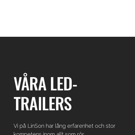
VÅRA LED-
TRAILERS
Vi på LinSon har lång erfarenhet och stor
kompetens inom allt som rör