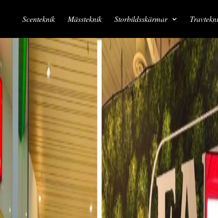
Scenteknik
Mässteknik
Storbildsskärmar
Travtekn