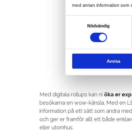
med annan information som du 
LED-ROLL
Samtyckesval
Nödvändig
ÖKAD SYN
Avvisa
Med digitala rollups kan ni
öka er ex
besökarna en wow-känsla. Med en LE
information på ett sätt som andra medie
och ger er framför allt ett både enkla
eller utomhus.