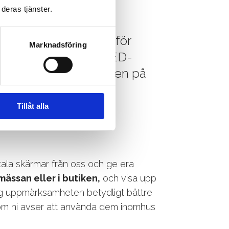
deras tjänster.
uder digitala rollups för
Marknadsföring
ch försäljning. En LED-
 för att öka synligheten på
ssan eller i butiken.
Tillåt alla
tala skärmar från oss och ge era
ässan eller i butiken,
och visa upp
l sig uppmärksamheten betydligt bättre
m ni avser att använda dem inomhus