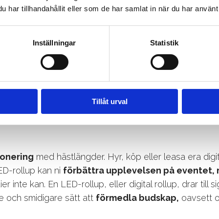
har tillhandahållit eller som de har samlat in när du har använt 
UPS FÖR
Vi på LinSon erbj
Inställningar
Statistik
både uthyrning o
LIGHET.
Rollup är perfekt
utställningen, mä
Tillåt urval
ponering
med hästlängder. Hyr, köp eller leasa era digi
D-rollup kan ni
förbättra upplevelsen på eventet, m
r inte kan. En LED-rollup, eller digital rollup, drar til
re och smidigare sätt att
förmedla budskap,
oavsett o