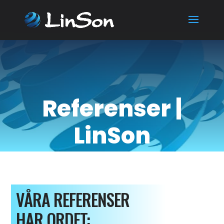
Referenser |
LinSon
VÅRA REFERENSER
HAR ORDET: