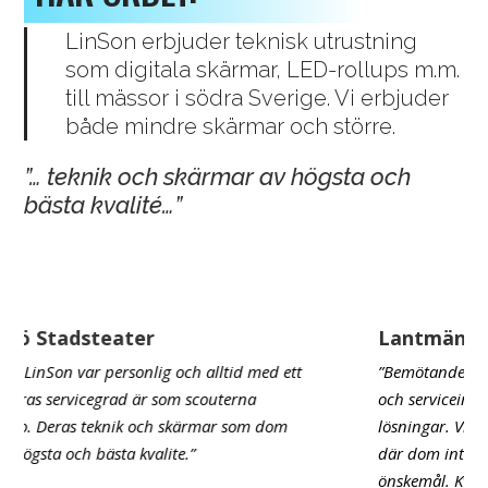
LinSon erbjuder teknisk utrustning
som digitala skärmar, LED-rollups m.m.
till mässor i södra Sverige. Vi erbjuder
både mindre skärmar och större.
”… teknik och skärmar av högsta och
bästa kvalité…”
Lantmännen Krafft
t
”Bemötandet med LinSon är alltid positiv, personligt
och serviceinriktat. Återkommer med smarta och bra
lösningar. Vi har aldrig haft ett uppdrag med LinSon
där dom inte löst våra frågor, funderingar och
önskemål. Kvaliteten på deras utrustning med allt från