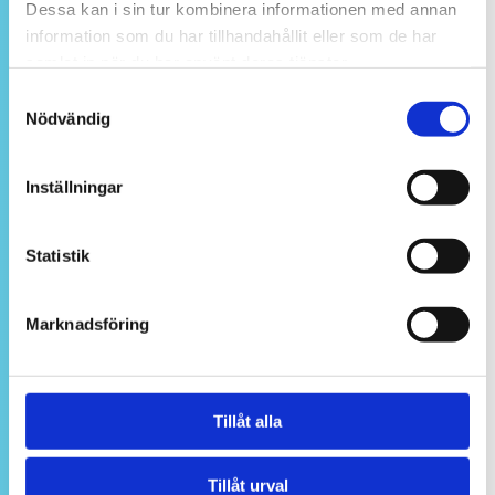
Dessa kan i sin tur kombinera informationen med annan
information som du har tillhandahållit eller som de har
VI HAR LEVERERAT SKÄRMAR
samlat in när du har använt deras tjänster.
Samtyckesval
OCH ROLLUPS TILL
Nödvändig
UTSTÄLLARE PÅ BL.A. DESSA
Inställningar
MÄSSOR
Statistik
Eurohorse
Marknadsföring
E-car-mässan
Tillåt alla
El-mässan
Tillåt urval