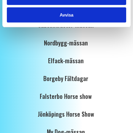
UF-mässor
Avvisa
Subcontractor-mässan
Nordbygg-mässan
Elfack-mässan
Borgeby Fältdagar
Falsterbo Horse show
Jönköpings Horse Show
My Dog-mässan