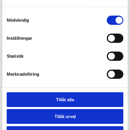
samlat in när du har använt deras tjänster.
Samtyckesval
Nödvändig
Inställningar
Statistik
Gothenburg Horse Show 2026
Marknadsföring
Återkommande event för oss är Gothenburg Horse
Show. Nöjda kunder är återkommande kunder och
vi älskar hästsport. Roligt att får bygga digitala...
läs mer
Tillåt alla
Tillåt urval