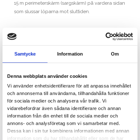
15 m perimeterskärm (sargskärm) på vardera sidan
som slussar löparna mot sluttiden.
←
Föregående: Rejmes Bil i Halland
Nästa: EM i Handboll
→
Samtycke
Information
Om
Denna webbplats använder cookies
Vi använder enhetsidentifierare för att anpassa innehållet
och annonserna till användarna, tillhandahålla funktioner
Fler projekt vi levererat
för sociala medier och analysera vår trafik. Vi
vidarebefordrar även sådana identifierare och annan
teknik till är…
information från din enhet till de sociala medier och
annons- och analysföretag som vi samarbetar med.
Dessa kan i sin tur kombinera informationen med annan
information som du har tillhandahållit eller som de har