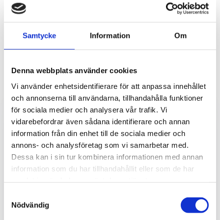
Samtycke
Information
Om
Fler projekt vi levererat
Denna webbplats använder cookies
teknik till är…
Vi använder enhetsidentifierare för att anpassa innehållet
och annonserna till användarna, tillhandahålla funktioner
för sociala medier och analysera vår trafik. Vi
vidarebefordrar även sådana identifierare och annan
information från din enhet till de sociala medier och
annons- och analysföretag som vi samarbetar med.
Dessa kan i sin tur kombinera informationen med annan
information som du har tillhandahållit eller som de har
samlat in när du har använt deras tjänster.
Samtyckesval
Nödvändig