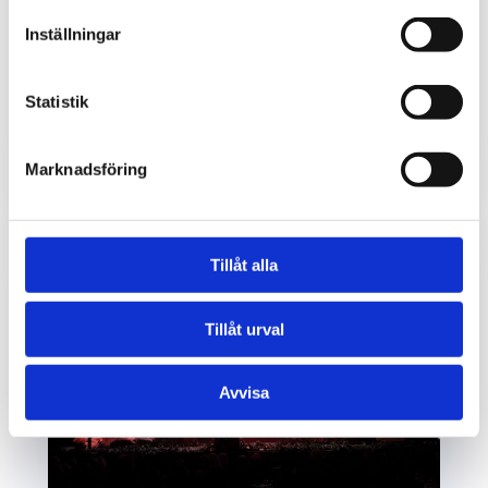
Inställningar
Gothenburg Horse Show 2026
Återkommande event för oss är Gothenburg Horse
Show. Nöjda kunder är återkommande kunder och
Statistik
vi älskar hästsport. Roligt att får bygga digitala...
läs mer
Marknadsföring
Tillåt alla
Tillåt urval
Avvisa