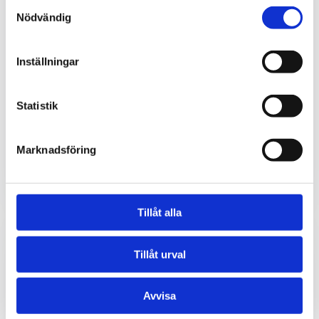
Samtyckesval
Nödvändig
Inställningar
Statistik
Gothenburg Horse Show 2026
Återkommande event för oss är Gothenburg Horse
Show. Nöjda kunder är återkommande kunder och
Marknadsföring
vi älskar hästsport. Roligt att får bygga digitala...
läs mer
Tillåt alla
Tillåt urval
Avvisa