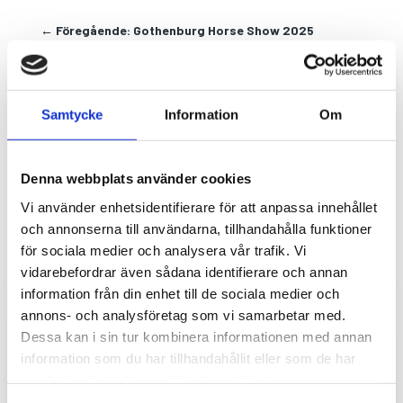
←
Föregående: Gothenburg Horse Show 2025
Nästa: Stockholm Furniture 2025
→
Samtycke
Information
Om
Denna webbplats använder cookies
Vi använder enhetsidentifierare för att anpassa innehållet
Fler projekt vi levererat
och annonserna till användarna, tillhandahålla funktioner
teknik till är…
för sociala medier och analysera vår trafik. Vi
vidarebefordrar även sådana identifierare och annan
information från din enhet till de sociala medier och
annons- och analysföretag som vi samarbetar med.
Dessa kan i sin tur kombinera informationen med annan
information som du har tillhandahållit eller som de har
samlat in när du har använt deras tjänster.